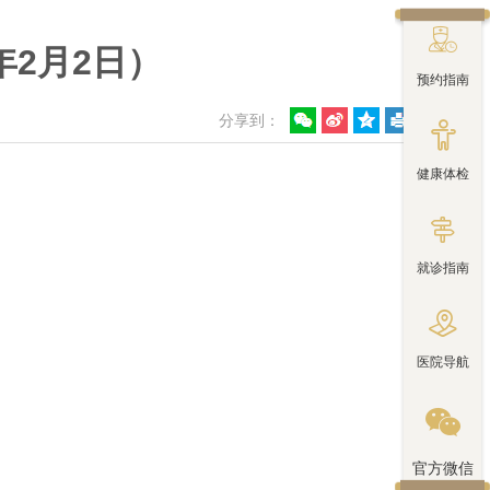

年2月2日）
预约指南
分享到：

健康体检

就诊指南

医院导航

官方微信