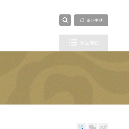


全部

返回主站

科室导航


