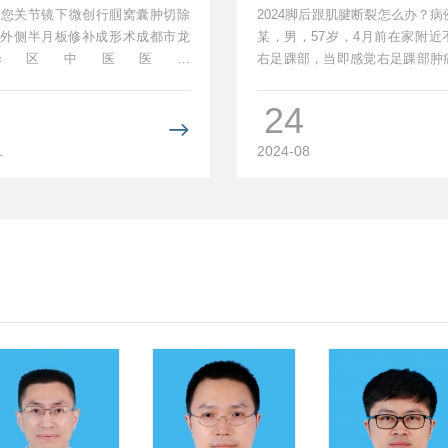
月板修补成形术
卫”您关节镜下微创行腘窝囊肿切除
2024脚后跟肌腱断裂怎么办？
节外侧半月板修补成形术成都市龙
某，男，57岁，4月前在家附近
驿区中医医院
右足踝部，当即感觉右足踝部肿
class="video_iframerich_pages"s
受限。患者保守治疗后，...
24

1
2024-08