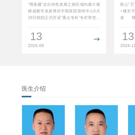
外侧半
“两条腿”走出特色发展之路区域内最大规
医心“
模成都市龙泉驿区中医医院骨伤中心5月
+膝关
29日我院正式开设“重点专科”专栏带您走
泉
进我院那些融合中医...
<iframe
rc="h...
13
13

2025-06
2024-1
医生介绍