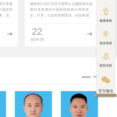
折疗效好！
病例分享黄
微创切口治疗后交叉韧带止点撕脱骨折成

不慎扭伤
都市龙泉驿区中医医院病例分享陈某，
痛、活动
女，57岁，行走时滑倒受伤，伤后即感全
健康体检
身多处疼痛不适，到我院行...
22



2024-08
就诊指南

医院导航
more

官方微信