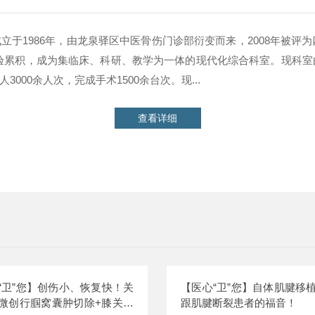
于1986年，由龙泉驿区中医骨伤门诊部衍变而来，2008年被评为
验累积，成为集临床、科研、教学为一体的现代化综合科室。现科室
00余人次，完成手术1500余台次。现...
查看详细
“卫”您】创伤小、恢复快！关
【医心“卫”您】自体肌腱移
微创行腘窝囊肿切除+膝关节
跟肌腱断裂患者的福音！