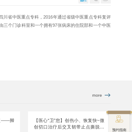
四川省中医重点专科，2016年通过省级中医重点专科复评
由三个门诊科室和一个拥有97张病床的住院部和一个中医
more

植——脚
【医心“卫”您】创伤小、恢复快~微
创切口治疗后交叉韧带止点撕脱骨
预约指南