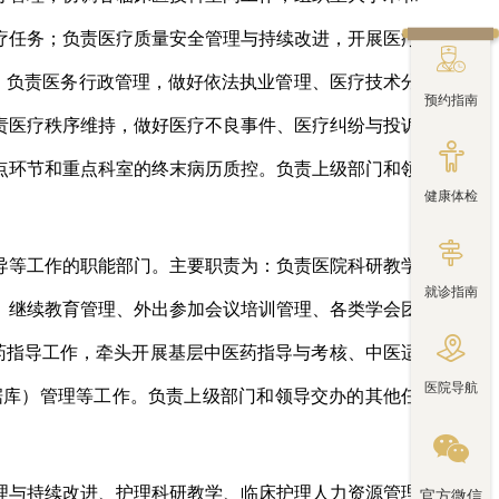
疗任务；负责医疗质量安全管理与持续改进，开展医疗

；负责医务行政管理，做好依法执业管理、医疗技术分
预约指南
责医疗秩序维持，做好医疗不良事件、医疗纠纷与投诉

点环节和重点科室的终末病历质控。
负责
上级部门和领
健康体检

导等工作的职能部门。主要职责为：负责医院科研教学
就诊指南
、继续教育管理、外出参加会议培训管理、各类
学会团

药指导工作，牵头开展基层中医药指导与考核、中医适
医院导航
据库）管理等工作。
负责
上级部门和领导
交办的其他任

理与持续改进、护理科研教学、临床护理人力资源管理
官方微信