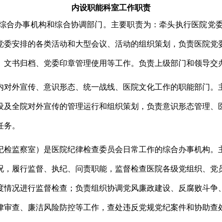
内设职能科室工作职责
综合办事机构和综合协调部门。主要职责
为：
牵头执行医院党
党委安排的各类活动和大型会议、活动的组织策划，
负责医院党
、文书归档、党委印章管理使用
等工作
。
负责
上级部门和领导
交
内
对外宣传、意识形态、统一战线、
医院文化
工作
的职能部门。
设及全院对外宣传的管理运行和组织策划，
负责意识形态管理、
任务。
纪检监察室）是医院纪律检查委员会日常工作的综合办事机构。
况，履行监督、执纪、问责
职能
，监督检查
医院各级
党组织、党
度情况
进行
监督检查；负责组织协调党风
廉政
建设、反腐败
斗争
律审查、廉洁风险防控等工作，查处违反党规党纪案件和协助查