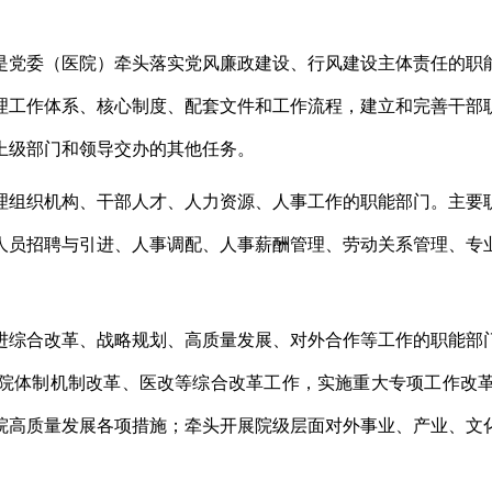
是党委（医院）牵头落实党风廉政建设、行风建设主体责任的职
理工作体系、核心制度、配套文件和工作流程，
建立和完善干部
上级部门和领导
交办的其他任务。
理
组织
机构
、干部人才、
人力资源、人事
工作的
职能
部门。
主要
人员
招聘
与引进
、
人事
调配、
人事
薪酬管理、劳动关系管理、专
进综合改革、战略规划、高质量发展、对外合作等工作的职能部
院体制机制改革、医改等综合改革工作，实施重大专项工作改
院高质量发展各项措施；牵头开展院级层面对外事业、产业、文