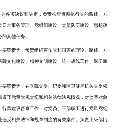
委会各项决议和决定，负责检查贯彻执行党的路线、方
委日常事务管理、党组织
建设
、党员
队伍建设
、思想政
办的其他任务。
主要
职责为：
负责
组织宣传党和国家的理论、路线、方
医院文化建设、
精神文明建设、
统一战线工作、
退伍军
主要职责为：
在医院党委、纪委和
区卫健局机关党委
领
员遵守党章党规党纪和相关法律法规情况，对监察对象
、
行风建设
督查
工作，对党员、干部职工进行党风党纪
处违反相关法律和规章制度的有关案件。
负责
上级部门