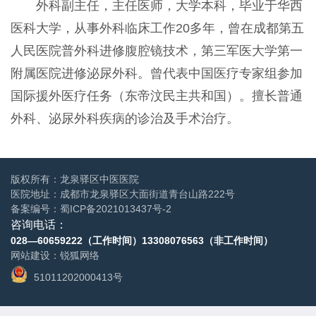
外科副主任，主任医师，大学本科，毕业于华西
医科大学，从事外科临床工作20多年，曾在成都第五
人民医院普外科进修腹腔镜技术，第三军医大学第一
附属医院进修泌尿外科。曾代表中国医疗专家组参加
国际援外医疗任务（东帝汶民主共和国）。擅长普通
外科、泌尿外科疾病的诊治及手术治疗。
版权所有：龙泉驿区中医医院
医院地址：成都市龙泉驿区大面街道青台山路222号
备案编号：
蜀ICP备2021013437号-2
咨询电话：
028—60659222（工作时间）
13308076563（非工作时间）
网站建设
：
锐狐网络
51011202000413号