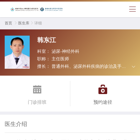
首页

医生库

详细
韩东江
科室：
泌尿-神经外科
职称：
主任医师
擅长：
普通外科、泌尿外科疾病的诊治及手术
治疗。


门诊排班
预约途径
医生介绍