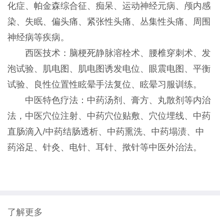
化症、帕金森综合征、痴呆、运动神经元病、
颅内感
染、
失眠、偏头痛、紧张性头痛、丛集性头痛
、周围
神经病
等
疾病。
西医技术：
脑梗死静脉溶栓术、腰椎穿刺术、发
泡试验、
肌电图、肌电图诱发电位、眼震电图、平衡
试验、
良性位置性眩晕手法复位、眩晕习服训练
。
中医特色疗法：中药汤剂、膏方、丸散剂等内治
法，中医穴位注射、中药穴位贴敷、穴位埋线、中药
直肠滴入/中药结肠透析、中药熏洗、中药塌渍、中
药浴足、针灸、电针、耳针、揿针等中医外治法。
了解更多