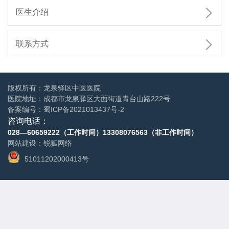

医生介绍

联系方式
版权所有：龙泉驿区中医医院
医院地址：成都市龙泉驿区大面街道青台山路222号
备案编号：
蜀ICP备2021013437号-2
咨询电话：
028—60659222（工作时间）
13308076563（非工作时间）
网站建设
：
锐狐网络
51011202000413号