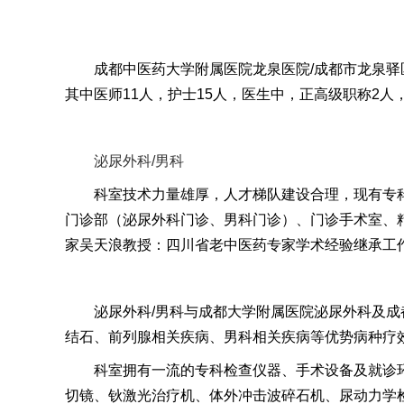
成都中医药大学附属医院龙泉医院/成都市龙泉驿
其中医师
11
人，护士
15
人，
医生中，
正高级职称
2
人
泌尿外科/男科
科室技术力量雄厚，人才梯队建设合理，现有专
门诊部（泌尿外科门诊、男科门诊）、门诊手术室、
家吴天浪教授：四川省老中医药专家学术经验继承工
泌尿外科
/
男科与成都
大学附属医院泌尿外科及成
结石、前列腺相关疾病、男科相关疾病等优势病种疗
科室拥有一流的专科检查仪器、手术设备及就诊
切镜、钬激光治疗机、体外冲击波碎石机、尿动力学