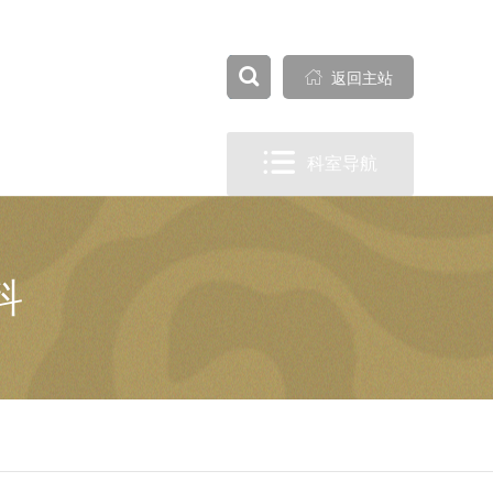


全部

返回主站

科室导航
科