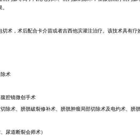
果。
电切术，术后配合卡介苗或者吉西他滨灌注治疗。该技术具有疗
切除术
等腹腔镜微创手术
室切除术、膀胱破裂修补术、膀胱肿瘤局部切除术及电灼术、膀
术、尿道断裂会师术）