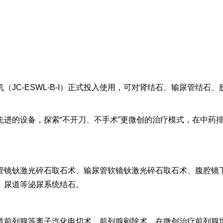
（JC-ESWL-B-I）正式投入使用，可对肾结石、输尿管结
先进的设备，探索“不开刀、不手术”更微创的治疗模式，在中药
管镜钬激光碎石取石术、输尿管软镜钬激光碎石取石术、腹腔镜
、尿道等泌尿系统结石。
道前列腺等离子汽化电切术、前列腺剜除术，在微创治疗前列腺