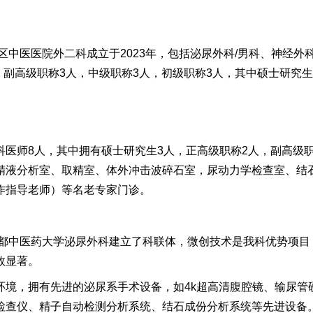
区中医医院外二科成立于2
023
年，包括泌尿外科/男科、神经外
，副高级职称
3
人，中级职称
3
人，初级职称
3
人
，
其中
硕士研究生
科医师
8
人，其中拥有硕士研究生
3
人，正高级职称
2
人，
副高级职
精液分析室、取精室、体外冲击波碎石室，尿动力学检查室、结石
作指导老师）等名老专家门诊。
都中医药大学泌尿外科
建立了科联体，微创技术是我科优势项目
效显著。
环境，拥有先进的泌尿系手术设备，如4k超高清腹腔镜、输尿管
检查仪、精子自动检测分析系统、结石成份分析系统等先进设备