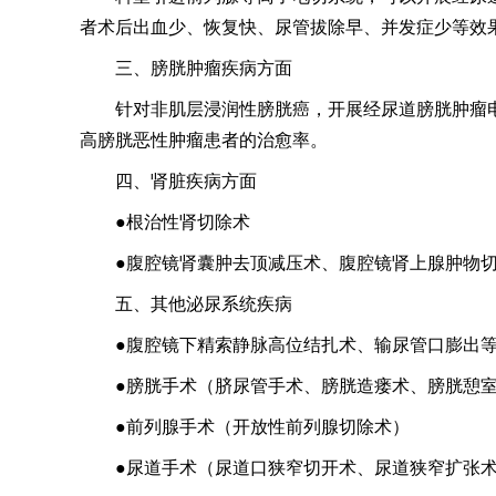
者术后出血少、恢复快、尿管拔除早、并发症少等效
三、膀胱肿瘤疾病方面
针对非肌层浸润性膀胱癌，开展经尿道膀胱肿瘤
高膀胱恶性肿瘤患者的治愈率。
四、肾脏疾病方面
●根治性肾切除术
●腹腔镜肾囊肿去顶减压术、腹腔镜肾上腺肿物
五、其他泌尿系统疾病
●腹腔镜下精索静脉高位结扎术、输尿管口膨出
●膀胱手术（脐尿管手术、膀胱造瘘术、膀胱憩
●前列腺手术（开放性前列腺切除术）
●尿道手术（尿道口狭窄切开术、尿道狭窄扩张