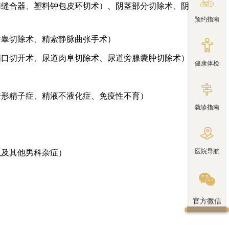

切缝合器、塑料钟包皮环切术）、阴茎部分切除术、阴
预约指南
附睾切除术、精索静脉曲张手术）

精口切开术、尿道肉阜切除术、尿道旁腺囊肿切除术）
健康体检

畸形精子症、精液不液化症、免疫性不育）
就诊指南

医院导航
以及其他男科杂症）

官方微信