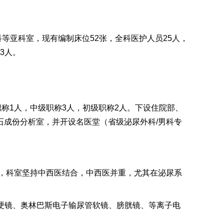
科等亚科室，现有编制床位
5
2
张，全科医护人员
25
人，
3
人
。
称1人，
中级职称
3
人，初级职称2人。下设住院部、
成份分析室，并开设名医堂（省级泌尿外科/男科专
，科室坚持中西医结合，中西医并重，尤其在泌尿系
硬镜、奥林巴斯电子输尿管软镜、膀胱镜、等离子电
。