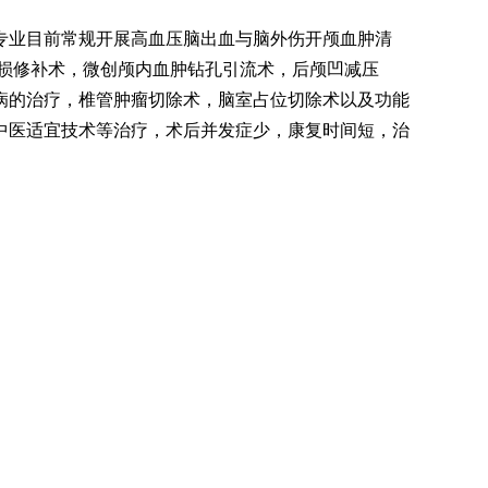
专业目前常规开展高血压脑出血与脑外伤开颅血肿清
缺损修补术，微创颅内血肿钻孔引流术，后颅凹减压
病的治疗，椎管肿瘤切除术，脑室占位切除术以及功能
中医适宜技术等治疗，术后并发症少，康复时间短，治