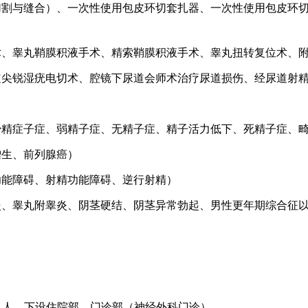
切割与缝合）、一次性使用包皮环切套扎器、一次性使用包皮环
术、睾丸鞘膜积液手术、精索鞘膜积液手术、睾丸扭转复位术、
道尖锐湿疣电切术、腔镜下尿道会师术治疗尿道损伤、经尿道射
少精症子症、弱精子症、无精子症、精子活力低下、死精子症、
增生、前列腺癌）
功能障碍、射精功能障碍、逆行射精）
炎、睾丸附睾炎、阴茎硬结、阴茎异常勃起、男性更年期综合征
1
人。下设住院部、门诊部（神经外科门诊）。